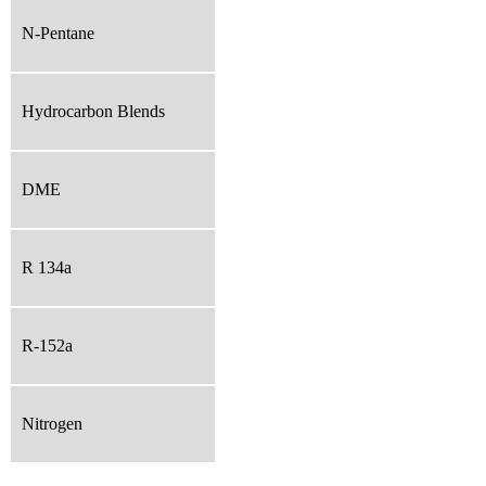
N-Pentane
Hydrocarbon Blends
DME
R 134a
R-152a
Nitrogen